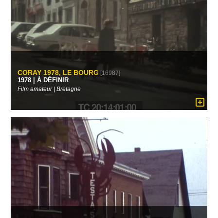
CORAY 1978, LE BOURG
[16987]
1978 | À DÉFINIR
Film amateur | Bretagne