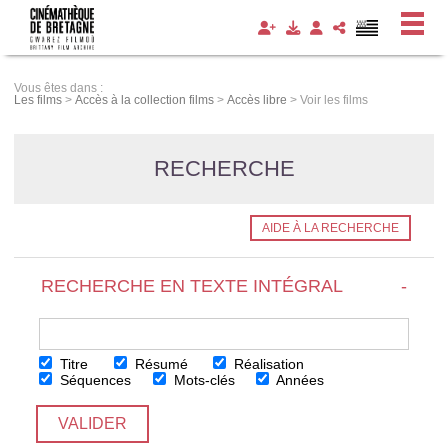
Panneau de gestion des cookies
Vous êtes dans :
Les films
>
Accès à la collection films
>
Accès libre
>
Voir les films
RECHERCHE
AIDE À LA RECHERCHE
RECHERCHE EN TEXTE INTÉGRAL
-
Titre
Résumé
Réalisation
Séquences
Mots-clés
Années
VALIDER